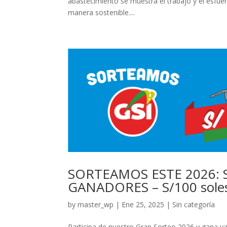
abastecimiento se muestra el trabajo y el esfu
manera sostenible....
SORTEAMOS ESTE 2026: S
GANADORES – S/100 soles
by
master_wp
|
Ene 25, 2025
|
Sin categoría
Participa de nuestro Gran Sorteo 2026 y gana