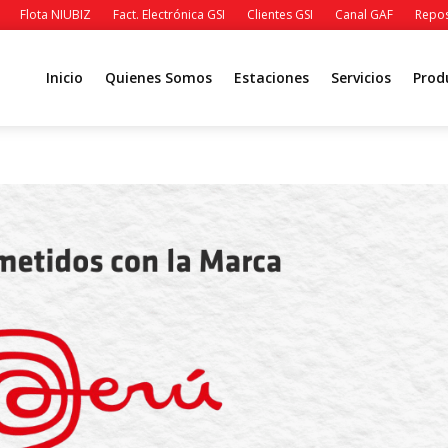
Flota NIUBIZ
Fact. Electrónica GSI
Clientes GSI
Canal GAF
Repos
Inicio
Quienes Somos
Estaciones
Servicios
Prod