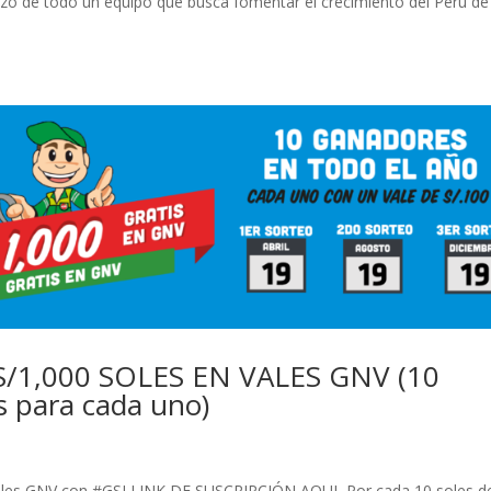
erzo de todo un equipo que busca fomentar el crecimiento del Perú de
/1,000 SOLES EN VALES GNV (10
 para cada uno)
 vales GNV con #GSI LINK DE SUSCRIPCIÓN AQUI Por cada 10 soles d